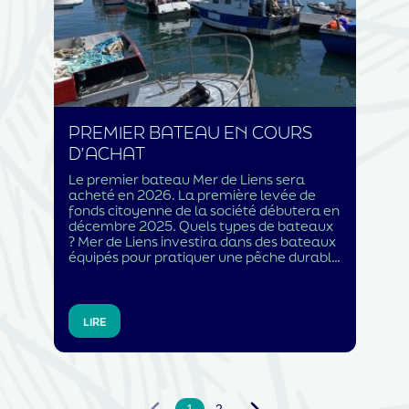
d’affaires. Cependant, […]
PREMIER BATEAU EN COURS
D’ACHAT
Le premier bateau Mer de Liens sera
acheté en 2026. La première levée de
fonds citoyenne de la société débutera en
décembre 2025. Quels types de bateaux
? Mer de Liens investira dans des bateaux
équipés pour pratiquer une pêche durable
qu’elle soit au large ou à la côte. En effet,
il est essentiel de préserver une pêche
durable à la côte. Dans ce cadre, la
société aidera à l’achat de bateaux de
LIRE
moins de 12 mètres qui partent en mer à
la journée et reviennent chaque soir dans
leur port d’attache. Mais il est également
fondamental de travailler sur la […]