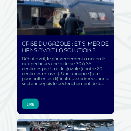
CRISE DU GAZOLE : ET SI MER DE
LIENS AVAIT LA SOLUTION ?
Début avril, le gouvernement a accordé
aux pêcheurs une aide de 30 à 35
centimes par litre de gazole (contre 20
centimes en avril). Une annonce faite
pour pallier les difficultés exprimées par le
secteur depuis le déclenchement de la
guerre au Moyen-Orient et
l’augmentation du prix du carburant.
Cette mesure peut être saluée, elle évite
que des bateaux soient contraints de
LIRE
rester à quai. Certaines techniques de
pêche nécessitent en effet 1 à 2 litres de
gazole pour pêcher 1 kilo de poisson. Dans
ce cas de figure, l’augmentation du prix à
la pompe fait dégringoler le chiffre