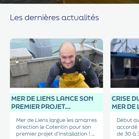
Les dernières actualités
MER DE LIENS LANCE SON
CRISE DU
PREMIER PROJET
MER DE 
D’INSTALLATION !
SOLUTIO
Mer de Liens largue les amarres
Début av
direction le Cotentin pour son
accordé 
premier projet d’installation !
de 30 à 