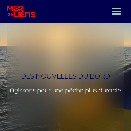
A propos
Des nouvelles du bord
L’épargne solidaire, c’est quoi ?
DES NOUVELLES DU BORD
J’épargne solidaire
Agissons pour une pêche plus durable
Nous contacter