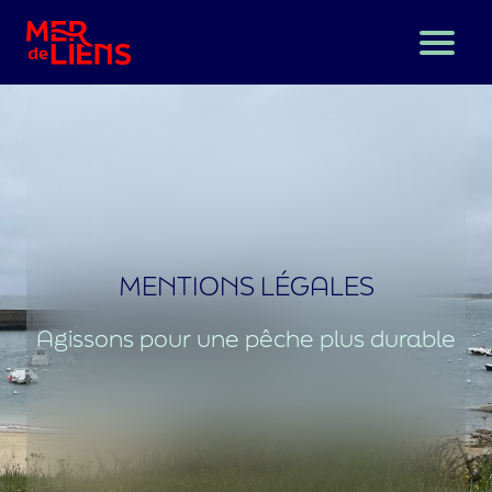
A propos
Des nouvelles du bord
L’épargne solidaire, c’est quoi ?
MENTIONS LÉGALES
J’épargne solidaire
Agissons pour une pêche plus durable
Nous contacter