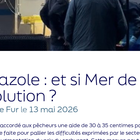
azole : et si Mer de
olution ?
e Fur
le
13 mai 2026
 accordé aux pêcheurs une aide de 30 à 35 centimes par
 faite pour pallier les difficultés exprimées par le sec