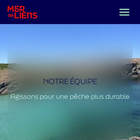
A propos
Des nouvelles du bord
L’épargne solidaire, c’est quoi ?
NOTRE ÉQUIPE
J’épargne solidaire
Agissons pour une pêche plus durable
Nous contacter